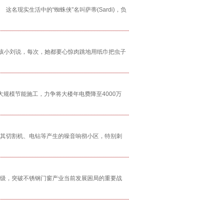
现实生活中的“蜘蛛侠”名叫萨蒂(Sardi)，负
女孩小刘说，每次，她都要心惊肉跳地用纸巾把虫子
大规模节能施工，力争将大楼年电费降至4000万
其切割机、电钻等产生的噪音响彻小区，特别刺
级，突破不锈钢门窗产业当前发展困局的重要战