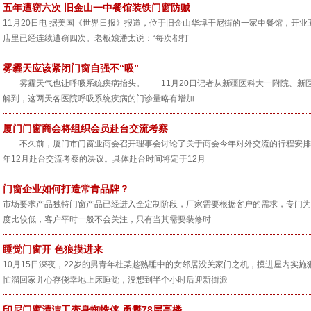
五年遭窃六次 旧金山一中餐馆装铁门窗防贼
11月20日电 据美国《世界日报》报道，位于旧金山华埠干尼街的一家中餐馆，开
店里已经连续遭窃四次。老板娘潘太说：“每次都打
雾霾天应该紧闭门窗自强不“吸”
雾霾天气也让呼吸系统疾病抬头。 11月20日记者从新疆医科大一附院、新医
解到，这两天各医院呼吸系统疾病的门诊量略有增加
厦门门窗商会将组织会员赴台交流考察
不久前，厦门市门窗业商会召开理事会讨论了关于商会今年对外交流的行程安排
年12月赴台交流考察的决议。具体赴台时间将定于12月
门窗企业如何打造常青品牌？
市场要求产品独特门窗产品已经进入全定制阶段，厂家需要根据客户的需求，专门为
度比较低，客户平时一般不会关注，只有当其需要装修时
睡觉门窗开 色狼摸进来
10月15日深夜，22岁的男青年杜某趁熟睡中的女邻居没关家门之机，摸进屋内实
忙溜回家并心存侥幸地上床睡觉，没想到半个小时后迎新街派
印尼门窗清洁工变身蜘蛛侠 勇攀78层高楼