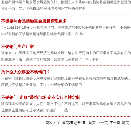
五金不锈钢泵市场前景发展趋势良好，预测在未来几年内的趋势将会朝着更大更强的
和竞争力，立足国内市场的同时增强国际市场的占有率
不锈钢与食品接触重金属超标现象多
7月15日11时18分，一卷色泽均匀、平整光洁的400系不锈钢卷在不锈冷轧厂不
集成创新的不锈钢铬钢连续酸洗线热负荷试车一次成功
不锈钢门生产厂家
近年来，由于我国房地产经济的高速发展，给以生产门为主的厂家带来了实实在在的
以说源源不断，需求非常的旺盛，普及率已经超过了一半，有的
为什么大众厚爱不锈钢门？
不锈钢门性价比较好，用厚度在1.5mm以上的不锈钢板直接剪裁弯型后焊接成型的
高很少不锈钢门企业做。不过，一般骨架的不锈钢门
不锈钢门“走红”装饰市场 企业实行个性定制
随着我国经济的发展，人们生活水平也在不断提高，对于家庭装修也在追求高品质的
让更多企业纷纷涉足不锈钢门的生产，一些
页次：1/1 每页25 总数15 首页 上一页 下一页 尾页