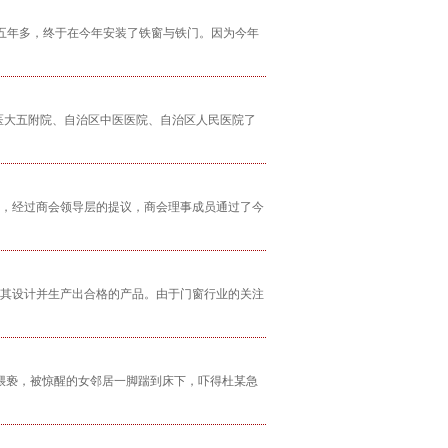
业五年多，终于在今年安装了铁窗与铁门。因为今年
大五附院、自治区中医医院、自治区人民医院了
，经过商会领导层的提议，商会理事成员通过了今
其设计并生产出合格的产品。由于门窗行业的关注
施猥亵，被惊醒的女邻居一脚踹到床下，吓得杜某急