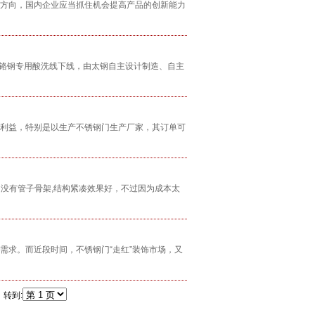
方向，国内企业应当抓住机会提高产品的创新能力
锈钢铬钢专用酸洗线下线，由太钢自主设计制造、自主
利益，特别是以生产不锈钢门生产厂家，其订单可
，没有管子骨架,结构紧凑效果好，不过因为成本太
需求。而近段时间，不锈钢门“走红”装饰市场，又
 转到: