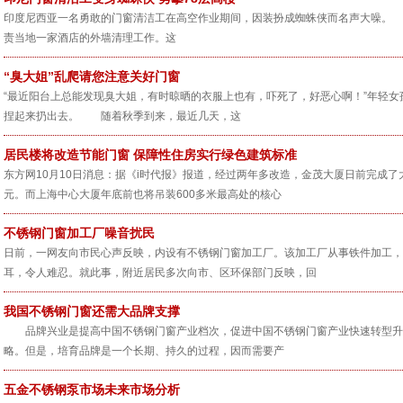
印度尼西亚一名勇敢的门窗清洁工在高空作业期间，因装扮成蜘蛛侠而名声大噪。 这名
责当地一家酒店的外墙清理工作。这
“臭大姐”乱爬请您注意关好门窗
“最近阳台上总能发现臭大姐，有时晾晒的衣服上也有，吓死了，好恶心啊！”年轻
捏起来扔出去。 随着秋季到来，最近几天，这
居民楼将改造节能门窗 保障性住房实行绿色建筑标准
东方网10月10日消息：据《i时代报》报道，经过两年多改造，金茂大厦日前完成了
元。而上海中心大厦年底前也将吊装600多米最高处的核心
不锈钢门窗加工厂噪音扰民
日前，一网友向市民心声反映，内设有不锈钢门窗加工厂。该加工厂从事铁件加工，
耳，令人难忍。就此事，附近居民多次向市、区环保部门反映，回
我国不锈钢门窗还需大品牌支撑
品牌兴业是提高中国不锈钢门窗产业档次，促进中国不锈钢门窗产业快速转型升
略。但是，培育品牌是一个长期、持久的过程，因而需要产
五金不锈钢泵市场未来市场分析