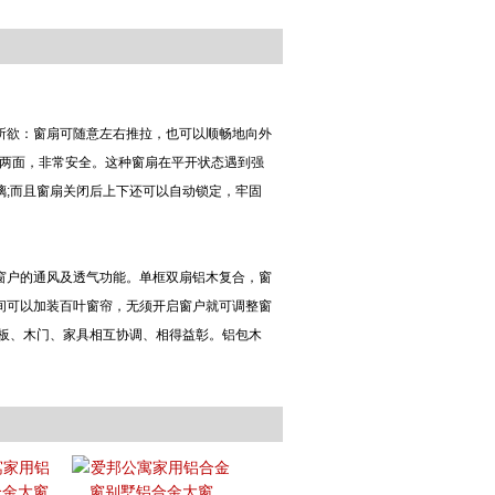
欲：窗扇可随意左右推拉，也可以顺畅地向外
外两面，非常安全。这种窗扇在平开状态遇到强
璃;而且窗扇关闭后上下还可以自动锁定，牢固
窗户的通风及透气功能。单框双扇铝木复合，窗
间可以加装百叶窗帘，无须开启窗户就可调整窗
地板、木门、家具相互协调、相得益彰。铝包木