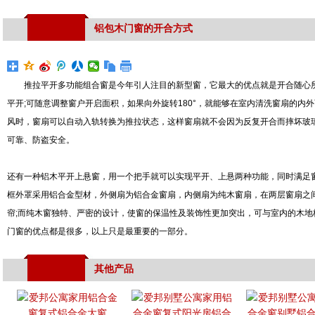
铝包木门窗的开合方式
推拉平开多功能组合窗是今年引人注目的新型窗，它最大的优点就是开合随心所
平开;可随意调整窗户开启面积，如果向外旋转180°，就能够在室内清洗窗扇的内
风时，窗扇可以自动入轨转换为推拉状态，这样窗扇就不会因为反复开合而摔坏玻
可靠、防盗安全。
还有一种铝木平开上悬窗，用一个把手就可以实现平开、上悬两种功能，同时满足
框外罩采用铝合金型材，外侧扇为铝合金窗扇，内侧扇为纯木窗扇，在两层窗扇之
帘;而纯木窗独特、严密的设计，使窗的保温性及装饰性更加突出，可与室内的木
门窗的优点都是很多，以上只是最重要的一部分。
其他产品